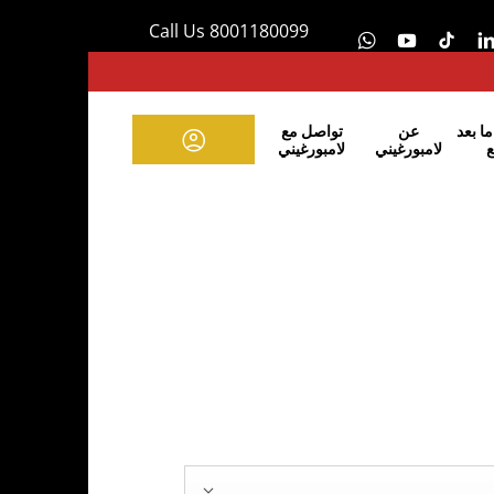
Call Us 8001180099
ا بعد
عن
تواصل مع
ع
لامبورغيني
لامبورغيني