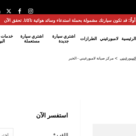
ولًا: قد تكون سيارتك مشمولة بحملة استدعاء وسائد هوائية تاكاتا. تحقق الآن
اشتري سيارة
اشتري سيارة
خدمات م
الرئيسية
لامبورغيني
الطرازات
جديدة
مستعملة
البي
>
امبورغيني
مركز صيانة لامبورغيني - الخبر
مركز صيانة لامبورغيني - الخبر
استفسر الآن
اللقب
*
اختر