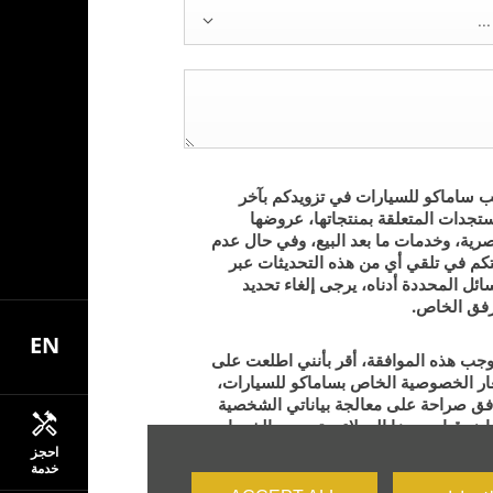
..
 ساماكو للسيارات في تزويدكم بآخر
تجدات المتعلقة بمنتجاتها، عروضها
رية، وخدمات ما بعد البيع، وفي حال عدم
كم في تلقي أي من هذه التحديثات عبر
ائل المحددة أدناه، يرجى إلغاء تحديد
رفق الخاص.
EN
جب هذه الموافقة، أقر بأنني اطلعت على
ر الخصوصية الخاص بساماكو للسيارات،
فق صراحة على معالجة بياناتي الشخصية
اض قياس رضا العملاء، وتحسين الخدمات،
غراض النظامية الأخرى الموضحة في
احجز
عار، سواء تم ذلك داخل الشركة أو من خلال
خدمة
ف خارجية معتمدة.