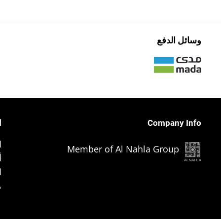
وسائل الدفع
Company Info
ا
ا
Member of Al Nahla Group
أ
ا
م