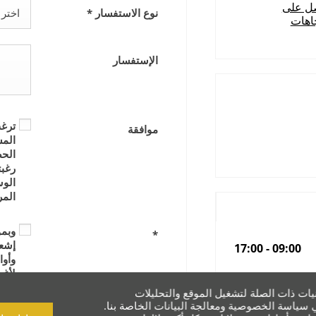
ل على
نوع الاستفسار
*
اختر .
جاهات
الإستفسار
ترغب
موافقة
المس
الحص
رغبت
الوس
الم
وبمو
*
إشعا
17:00
-
09:00
وأوا
لأغر
17:00
-
09:00
والأ
يات ذات الصلة لتشغيل الموقع والتحليلات
الإش
17:00
-
09:00
سياسة الخصوصية ومعالجة البيانات الخاصة بنا.
أطرا