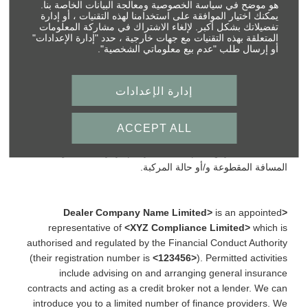
providers should you decide to enter into an agreement with
هو موضح في سياسة الخصوصية ومعالجة البيانات الخاصة بنا.
يمكنك اختيار الموافقة على استخدامنا لهذه التقنيات ، أو إدارة
them, typically either a fixed fee or a fixed percentage of the
تفضيلاتك بشكل أكبر. لإلغاء الاشتراك في مشاركة المعلومات
amount you borrow. The payment we receive may vary
المتعلقة بهذه التقنيات مع جهات خارجية ، حدد "إدارة الإعدادات"
between finance providers and product types. The payment
أو إرسال طلب "عدم بيع معلوماتي الشخصية".
received does not impact the finance rate offered. All finance
applications are subject to status, terms and conditions apply,
إدارة الإعدادات
UK residents only, 18’s or over, Guarantees may be required.
ACCEPT ALL
لقد استندنا في هذا التقييم على المسافة وحالة المركبة التي أدخلتها
في حسابك. لعرض تقييم محدث أكثر، قم بزيارة حسابك وتحديث
المسافة المقطوعة و/أو حالة المركبة.
is an appointed
<Dealer Company Name Limited>
representative of
<XYZ Compliance Limited>
which is
authorised and regulated by the Financial Conduct Authority
(their registration number is
<123456>
). Permitted activities
include advising on and arranging general insurance
contracts and acting as a credit broker not a lender. We can
introduce you to a limited number of finance providers. We