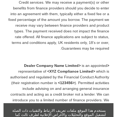
Credit services. We may receive a payment(s) or other
benefits from finance providers should you decide to enter
into an agreement with them, typically either a fixed fee or a
fixed percentage of the amount you borrow. The payment we
receive may vary between finance providers and product
types. The payment received does not impact the finance
rate offered. All finance applications are subject to status,
terms and conditions apply, UK residents only, 18’s or over,
Guarantees may be required.
is an appointed
<Dealer Company Name Limited>
representative of
<XYZ Compliance Limited>
which is
authorised and regulated by the Financial Conduct Authority
(their registration number is
<123456>
). Permitted activities
include advising on and arranging general insurance
contracts and acting as a credit broker not a lender. We can
introduce you to a limited number of finance providers. We
do not charge fees for our Consumer Credit services. We
يستخدم هذا الموقع ملفات تعريف الارتباط والتقنيات ذات الصلة
may receive a payment(s) or other benefits from finance
لتشغيل الموقع والتحليلات والأغراض الإعلانية لطرف ثالث كما