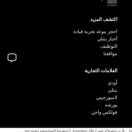
اكتشف المزيد
احجز موعد تجربة قيادة
أخبار بنتلي
التوظيف
مواقعنا
العلامات التجارية
أودي
بنتلي
لامبورجيني
بورشه
فولكس واجن
nd.auto.require(['jquery'], function ($) { var jQuery = $;
; });