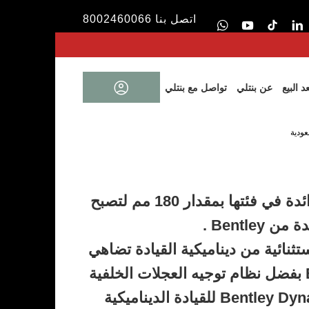
اتصل بنا 8002460066
 البيع
عن بنتلي
تواصل مع بنتلي
SUV الرائدة في فئتها بمقدار 180 مم لتصبح
يدة من
Bentley .
ثنائية من ديناميكية القيادة تضاهي
Bentayga V8 بفضل نظام توجيه العجلات الخلفية
Bentley Dynamic Ride للقيادة الديناميكية