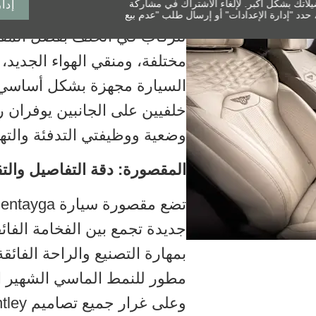
فضيلاتك بشكل أكبر. لإلغاء الاشتراك في مشاركة
إدا
توفر Bentayga بقا
 حدد "إدارة الإعدادات" أو إرسال طلب "عدم بيع
للركاب في الخلف بفضل المقعد
مختلفة، ومنقي الهواء الجديد،
وضعية ووظيفتي التدفئة والته
المقصورة: دقة التفاصيل والتق
جديدة تجمع بين الفخامة الفائ
بمهارة التصنيع والراحة الفائ