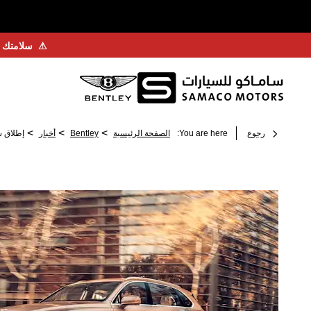
⚠
سلامتك أ
>
>
>
رجوع
You are here:
الصفحة الرئيسية
Bentley
أخبار
إطلاق سيارة Bentayga بقاعدة العجلات الممددة الجديدة ا