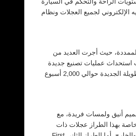
لأداء ومستويات الراحة والتحكم في السيارة
ام التوجيه الإلكتروني لجميع العجلات ونظام
 أجل تطوير سيارة Bentayga بقاعدة العجلات الممددة، حيث أجرت العديد من
ت استحداث عمليات تصنيع جديدة
وتعديل خط إنتاج السيارة الجديدة وبنيته التحتية. واستغرق تطوير Bentayga بقاعدة العجلات الطويلة الجديدة حوالي 2,000 أسبوع
Bentayg بقاعدة العجلات الممددة عند إطلاقها بطرازين. يتميز طراز Azure بتصميم أنيق ولمسات فريدة، مع
خاصة بهذا الطراز عجلات ذات
تصميم جديد بعشرة أضلاع قياس 22 بوصة، وشبك لامع للمصدات، وشعارات Azure في الداخل والخارج. أما الطراز الثاني First