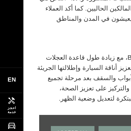
مالكين الحاليين. كما أكد العملاء
 82٪ منهم يستخدمون سيارات SUV الفاخرة يومياً، وأن 74٪ منهم يعيشون في المدن والمناطق
تعتمد سيارة Bentayga بقاعدة العجلات الممددة على تصميم الجيل الثاني الأحدث من Bentayga، مع زيادة طول قاعدة العجلات
ي من المقصورة بمقدار 180 مم. وحرص فريق التصميم في Bentley على تعزيز أناقة السيارة وإطلالتها الجريئة
الأبواب والسقف بعد مرحلة تجميع
EN
التركيز على تعزيز الصحة،
بتكرة لتعديل وضعية الظهر.
احجز
خدمة