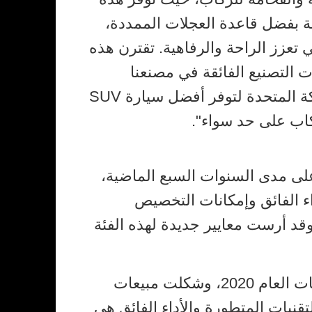
ية بفضل قاعدة العجلات الممددة،
 تعزز الراحة والرفاهية. تقترن هذه
 التصنيع الفائقة في مصنعنا
الخالي من الكربون في المملكة المتحدة لتوفر أفضل سيارة SUV
كاب على حد سواء".
Be نجاحاً كبيراً في فئة SUV الفاخرة منذ طرحها للمرة الأولى في العام 2015. وعلى مدى السنوات السبع الماضية،
اء الفائق وإمكانات التخصيص
السيارة الأكثر مبيعاً لدى Bentley والمتصدرة لفئة SUV الفاخرة، وقد أرست معايير جديدة لهذه الفئة
حققت Bentley مبيعات قياسية في العام 2021 بلغت 14,659 سيارة، بزيادة قدرها 31٪ عن مبيعات العام 2020، وشكلت مبيعات
عملاء Bentley إلى أن التصميم الأنيق والتقنيات المتطورة والأداء الفائق هي