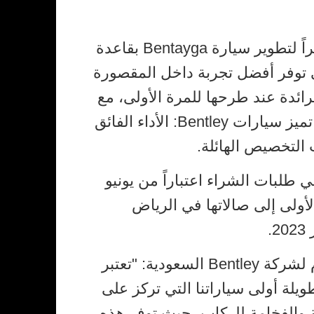
استثماراً كبيراً لتطوير سيارة Bentayga بقاعدة
ي توفر أفضل تجربة داخل المقصورة
غرار سيارة Mulsanne الرائدة عند طرحها للمرة الأولى، مع
الحفاظ على المواصفات التي تميز سيارات Bentley: الأداء الفائق
 التخصيص الهائلة.
عودية بتلقي طلبات الشراء اعتباراً من يونيو
الأولى إلى صالاتها في الرياض
.
وقال بيتر سميث، المدير العام لشركة Bentley السعودية: "تعتبر
ت الطويلة أولى سياراتنا التي تركز على
 والفخامة للركاب، حيث توفر هذه