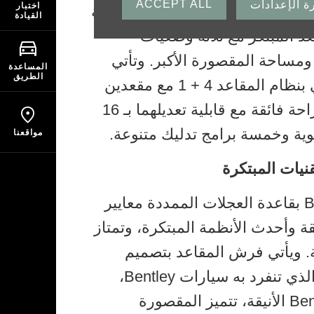
ACCEPT ALL
رة الإعدادات
اختبار
عدة العجلات الممددة أعلى مستويات الرفاهية
القيادة
 المبتكر مع ثلاثة وضعيات
 ومساحة المقصورة الأكبر. وتأتي
المساعدة
الطريق
السيارة مجهزة بشكل أساسي بنظام المقاعد 4 + 1 مع مقعدين
خلفيين على الجانبين يوفران راحة فائقة مع قابلية تعديلهما بـ 16
وية وخمسة برامج تدليك متنوعة.
مواقعنا
نيات المبتكرة
تضع مقصورة سيارة Bentayga بقاعدة العجلات الممددة معايير
قة وأحدث الأنظمة المبتكرة، وتمتاز
قة. ويأتي فرش المقاعد بتصميم
مطور للنمط الماسي الشهير الذي تنفرد به سيارات Bentley،
وعلى غرار جميع تصاميم Bentley الأنيقة، تتميز المقصورة