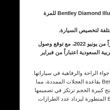
Bentley Diamond Illumination للمرة
يبدأ تلقي طلبات الشراء اعتباراً من يونيو 2022، مع توقع وصول
بية السعودية اعتباراً من فبراير
زها على أجواء الراحة والرفاهية في سياراتها
من خلال إطلاق سيارة Bentayga بقاعدة العجلات الممددة، مما
SU جراند تورينج كبيرة الحجم ترتكز في تصميمها
على إمكانات سيارة Bentayga المتطورة ليزداد عدد الطرازات