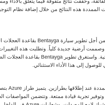
دة بالديناميكية الفائقة، وحققت نتائج متفوقة فيما يتعلق با
Bentayga بقاعدة العجلات الممددة هذه النتائج من خلال إضافة نظ
ابتكرت Bentley أكثر من 2500 قطعة جديدة من
 وصممت أرضية جديدة كلياً. وتطلبت هذه التغييرا
ستتوفر سيارة a
 وتوفير تجربة قيادة ممتعة. وتتضمن المواصفات ال