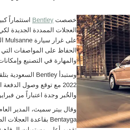
خصصت
Bentley
العجلات الممددة الجديدة لك
على 
والمهارة في التصنيع وإمكانات
وستبدأ Bentley الس
2022 مع توقع وصول الدفعة 
والخُبر وجدة اعتباراً من فبراير 2023
Bentayga بقاعدة العجلا
تقديم أعلى مستويات الرفاهية