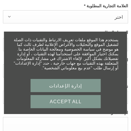
العلامة التجارية المطلوبة
*
اختر
الموديل المطلوب
يستخدم هذا الموقع ملفات تعريف الارتباط والتقنيات ذات الصلة
لتشغيل الموقع والتحليلات والأغراض الإعلانية لطرف ثالث كما
هو موضح في سياسة الخصوصية ومعالجة البيانات الخاصة بنا.
يمكنك اختيار الموافقة على استخدامنا لهذه التقنيات ، أو إدارة
تفضيلاتك بشكل أكبر. لإلغاء الاشتراك في مشاركة المعلومات
اختر الفرع
*
المتعلقة بهذه التقنيات مع جهات خارجية ، حدد "إدارة الإعدادات"
أو إرسال طلب "عدم بيع معلوماتي الشخصية".
مركز صيانة بنتلي - جدة
إدارة الإعدادات
نوع الاستفسار
*
اختر ...
ACCEPT ALL
الإستفسار