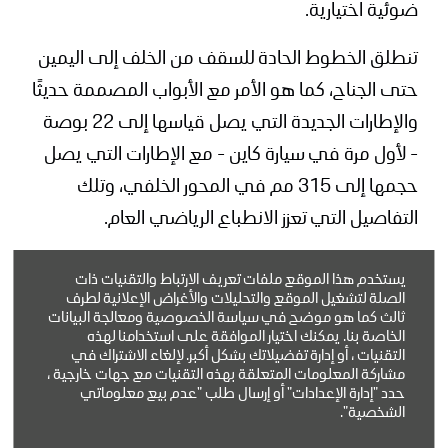
ضوئية اختيارية.
تنطلق الخطوط الحادة للسقف من الخلف إلى اليمين
حتى الجناح، كما هو الأمر مع الأبواب المصممة حديثًا
والإطارات الجديدة التي يصل قياسها إلى 22 بوصة
- لأول مرة في سيارة كاين - مع الإطارات التي يصل
حجمها إلى 315 مم في المحور الخلفي، وتلك
التفاصيل التي تعزز الانطباع الرياضي العام.
الجزء الخلفي أعيد تصميمه بالكامل، بحيث يتجه
يستخدم هذا الموقع ملفات تعريف الارتباط والتقنيات ذات
الانتباه مباشرة إلى شريط اللمبات المذهل، الذي يمتد
الصلة لتشغيل الموقع والتحليلات والأغراض الإعلانية لطرف
ثالث كما هو موضح في سياسة الخصوصية ومعالجة البيانات
على كامل الجزء الخلفي ويؤكد بأناقة على وجود
الخاصة بنا. يمكنك اختيار الموافقة على استخدامنا لهذه
التقنيات ، أو إدارة تفضيلاتك بشكل أكبر. لإلغاء الاشتراك في
كاين الجديد، تستخدم في المصابيح الخلفية تقنية
مشاركة المعلومات المتعلقة بهذه التقنيات مع جهات خارجية ،
LED حديثة ودقيقة، وتعتمد نفس مفهوم تصميم
حدد "إدارة الإعدادات" أو إرسال طلب "عدم بيع معلوماتي
الشخصية".
المصابيح الأمامية، بحيث يمكن تمييز عناصر الضوء