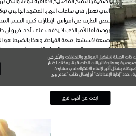
التي تعمل في ساعات النهار. المشهد الجانبي تو
صنعة لاستشعار متعة القيادة. وهذا بالضبط هو ا
الريح بهدوء إلى مآخذ الهواء الكبيرة على جانبي ا
ت ذات الصلة لتشغيل الموقع والتحليلات والأغراض
للمحركات ذات الشاحن التوربيني، وهو أحد ركائز قوة
صية ومعالجة البيانات الخاصة بنا. يمكنك اختيار
فضيلاتك بشكل أكبر. لإلغاء الاشتراك في مشاركة
، حدد "إدارة الإعدادات" أو إرسال طلب "عدم بيع
ابحث عن أقرب فرع