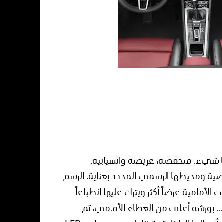
ها شيء. منخفضة، عريضة وانسيابية.
7 ينفرد بالحواف الرياضية ومحيطها الرسمي المحدد بعناية. الرسم
أمامية عرضاً أكثر ويترك عليها انطباعاً
... بورشه أعلى من الغطاء الأمامي، تم