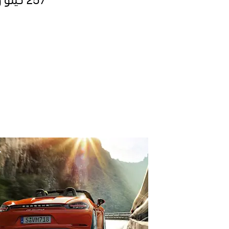
257 كيلو واط / 350 PS | الطاقة (كيلوواط) / الطاقة (حصان)