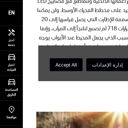
تصميمها لتمنح المصابيح الأمامية نتوءا، والتي تبرز أعمالها الداخلية وتتقاطع مع مصابيح LED
كيد على مخطط المحرك الأوسط. ولن يمكننا
EN
غض الطرف عن أقواس الإطارات كبيرة الحجم، المصممة للإطارت التي يصل قياسها إلى 20
بوصة أما الأمر الذي لا يخفى على أحد، فهو أن طرازات 718 لم تصنع لتلتجأ إلى المرآب، وإنما
لسبب الذي يجعل المحيط عند الأبواب يوجه
احجز
خدمة
لسيارة. وهو ما يوفر أفضل إمداد بالهواء
 الدفع القوية للأمام.
Accept All
إدارة الإعدادات
اختبار
القيادة
المساعدة
الطريق
مواقعنا