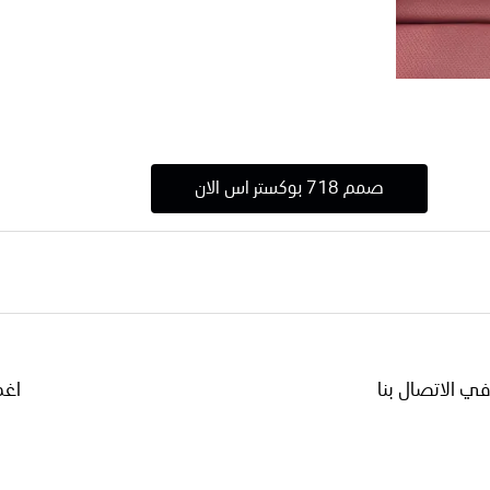
صمم 718 بوكستر اس الان
في الاتصال بنا
اغم