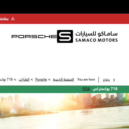
⚠
سلامتك
>
>
>
رجوع
You are here:
الصفحة الرئيسية
Porsche
الطرازات
718 بوكستر اس
718 بوكستر اس
POA