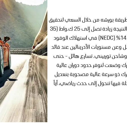
ى طريقة بورشه من خلال السعي لتحقيق
تراجع ملحوظ في استهلاك الوقود في نفس الوقت. والنتيجة زيادة تصل إلى 25 ك.واط (35
حصان) وعزم الدوران 100 Nm - مع انخفاض يصل إلى 14% (NEDC) في استهلاك الوقود
 بل وعن مستويات الأدرينالين عند قائد
وشاحن توربيني. تسارع هائل - حتى
ك وضعت لتوفر حدود دوران عالية
رك ذو سرعة عالية مصحوبة بتعديل
لة فيها تتحول إلى حدث رياضي، أياً