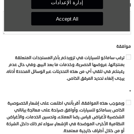
إدارة الإعدادات
الإستفسار
Accept All
موافقة
ترغب ساماكو للسيارات في تزويدكم بآخر المستجدات المتعلقة
بمنتجاتها، عروضها الحصرية، وخدمات ما بعد البيع، وفي حال عدم
رغبتكم في تلقي أي من هذه التحديثات عبر الوسائل المحددة أدناه،
يرجى إلغاء تحديد المرفق الخاص.
*
وبموجب هذه الموافقة، أقر بأنني اطلعت على إشعار الخصوصية
الخاص بساماكو للسيارات، وأوافق صراحة على معالجة بياناتي
الشخصية لأغراض قياس رضا العملاء، وتحسين الخدمات، والأغراض
النظامية الأخرى الموضحة في الإشعار، سواء تم ذلك داخل الشركة
أو من خلال أطراف خارجية معتمدة.