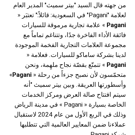
من جهته قال السيد "بيتر سميث" المدير العام
لعلامة
"
Pagani" في السعودية: قائلاً:" تعتبَر «
Pagani
» علامة تجارية مرموقة للسيارات
فائقة الأداء الفاخرة جدًا، وتتناغم تماماً مع
مجموعة العلامات التجارية الفخمة الموجودة
لدينا بشركة ساماكو للسيارات. فعلامة «
Pagani
» تتمتّع بقصّة نجاح ملهِمة، ونحن
متحمّسون لأن نصبح جزءاً من رحلة «
Pagani
»
وأسطورتها العريقة. وبين بيتر سميث "أنه
سيتم افتتاح صالة العرض ومركز الخدمات
الخاصة بسيارة « Pagani » في مدينة الرياض
وذلك في الربع الأول من عام 2024 لاستقبال
عملاءنا ضمن المعايير العالمية التي تتطلبها
شركة Pagani
.