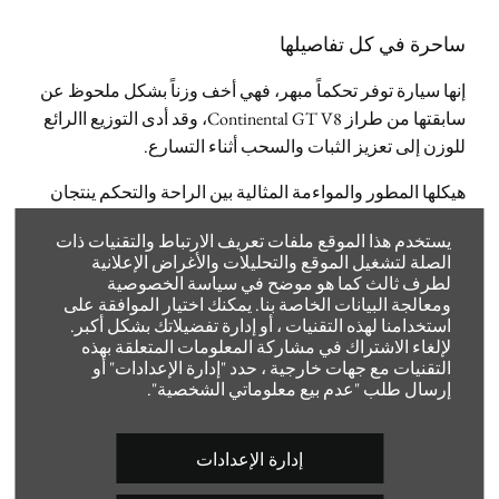
ساحرة في كل تفاصيلها
إنها سيارة توفر تحكماً مبهر، فهي أخف وزناً بشكل ملحوظ عن
سابقتها من طراز Continental GT V8، وقد أدى التوزيع االرائع
للوزن إلى تعزيز الثبات والسحب أثناء التسارع.
هيكلها المطور والمواءمة المثالية بين الراحة والتحكم ينتجان
ثقة استثنائية في المنعطفات، وللاستمتاع بالتحكم الرائع،
يستخدم هذا الموقع ملفات تعريف الارتباط والتقنيات ذات
يمكنك اختيار نمط القيادة الديناميكي Bentley Dynamic Ride
الصلة لتشغيل الموقع والتحليلات والأغراض الإعلانية
وهو عبارة عن نظام تحكّم إلكتروني 48 V متطوّر وذكي مانع
لطرف ثالث كما هو موضح في سياسة الخصوصية
للانقلاب للتحكّم بالسيارة، يستمر بمراقبة حالة الطريق وضبط
ومعالجة البيانات الخاصة بنا. يمكنك اختيار الموافقة على
استخدامنا لهذه التقنيات ، أو إدارة تفضيلاتك بشكل أكبر.
المشغّلات الإلكترونية في القضبان المانعة للانقلاب للحد من
لإلغاء الاشتراك في مشاركة المعلومات المتعلقة بهذه
اهتزاز السيارة، لتحصل على أفضل تحكم وراحة في آن واحد،
التقنيات مع جهات خارجية ، حدد "إدارة الإعدادات" أو
وأيا يكن النمط الذي ستختاره، يمكنك الاطمئنان إلى أنك
إرسال طلب "عدم بيع معلوماتي الشخصية".
ستحظى بقيادة حيوية مذهلة لا تعزلك عن بالطريق.
إدارة الإعدادات