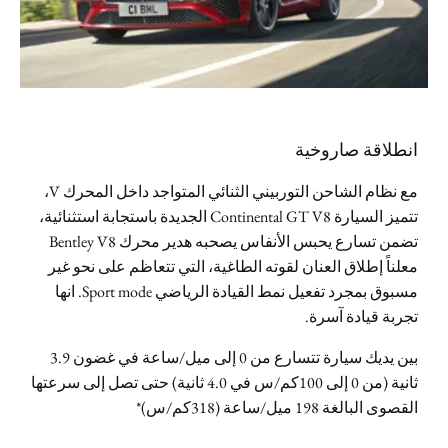
انطلاقة صاروخية
مع نظام الشاحن التوربيني الثنائي المتواجد داخل المحرك V،
تتميز السيارة Continental GT V8 الجديدة باستجابة استثنائية،
تضمن تسارع يحبس الأنفاس يصحبه هدير محرك Bentley V8
معلناً إطلاق العنان لقوته الطاغية، التي تتعاظم على نحو غير
مسبوق بمجرد تفعيل نمط القيادة الرياضي Sport mode. انها
تجربة قيادة آسرة.
بين يديك سيارة تتسارع من 0 إلى ميل/ساعة في غضون 3.9
ثانية (من 0 إلى 100كم/س في 4.0 ثانية) حتى تصل إلى سرعتها
القصوى البالغة 198 ميل/ساعة (318كم/س)*