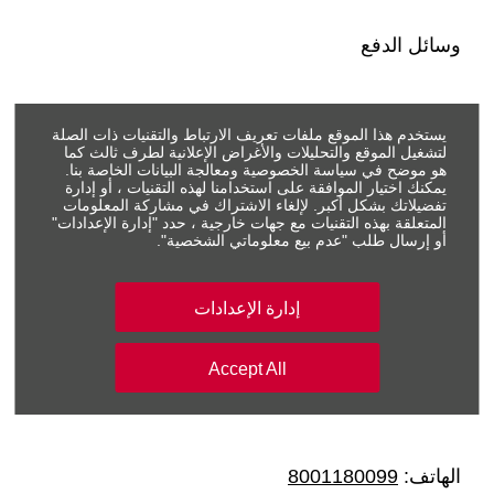
وسائل الدفع
انضم إلينا على مواقع التواصل الاجتماعي
يستخدم هذا الموقع ملفات تعريف الارتباط والتقنيات ذات الصلة
اغمر نفسك في عالمنا، قم بزيارة قنواتنا الاجتماعية
لتشغيل الموقع والتحليلات والأغراض الإعلانية لطرف ثالث كما
هو موضح في سياسة الخصوصية ومعالجة البيانات الخاصة بنا.
يمكنك اختيار الموافقة على استخدامنا لهذه التقنيات ، أو إدارة
تفضيلاتك بشكل أكبر. لإلغاء الاشتراك في مشاركة المعلومات
المتعلقة بهذه التقنيات مع جهات خارجية ، حدد "إدارة الإعدادات"
أو إرسال طلب "عدم بيع معلوماتي الشخصية".
الآن تجربتك الرقمية مع ساماكو من أي مكان وفي أي
وقت,اضغط لتحميل التطبيق
إدارة الإعدادات
Accept All
معلومات الاتصال
الهاتف:
8001180099