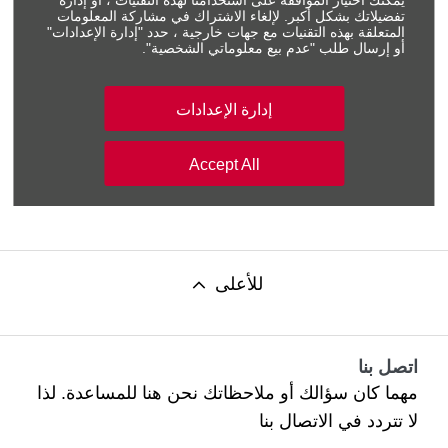
يمكنك اختيار الموافقة على استخدامنا لهذه التقنيات ، أو إدارة
الخصوصية الخاص بساماكو للسيارات، وأوافق صراحة على
تفضيلاتك بشكل أكبر. لإلغاء الاشتراك في مشاركة المعلومات
معالجة بياناتي الشخصية لأغراض قياس رضا العملاء،
المتعلقة بهذه التقنيات مع جهات خارجية ، حدد "إدارة الإعدادات"
وتحسين الخدمات، والأغراض النظامية الأخرى الموضحة في
أو إرسال طلب "عدم بيع معلوماتي الشخصية".
الإشعار، سواء تم ذلك داخل الشركة أو من خلال أطراف
خارجية معتمدة.
إدارة الإعدادات
إرسال
Accept All
للأعلى
اتصل بنا
مهما كان سؤالك أو ملاحظاتك نحن هنا للمساعدة. لذا
لا تتردد في الاتصال بنا