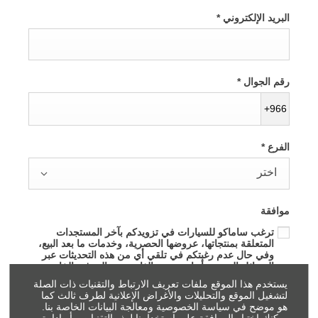
البريد الإلكتروني
*
رقم الجوال
*
+966
الفرع
*
اختر
موافقة
ترغب ساماكو للسيارات في تزويدكم بآخر المستجدات
المتعلقة بمنتجاتها، عروضها الحصرية، وخدمات ما بعد البيع،
وفي حال عدم رغبتكم في تلقي أي من هذه التحديثات عبر
الوسائل المحددة أدناه، يرجى إلغاء تحديد المرفق الخاص.
يستخدم هذا الموقع ملفات تعريف الارتباط والتقنيات ذات الصلة
*
لتشغيل الموقع والتحليلات والأغراض الإعلانية لطرف ثالث كما
هو موضح في سياسة الخصوصية ومعالجة البيانات الخاصة بنا.
وبموجب هذه الموافقة، أقر بأنني اطلعت على إشعار