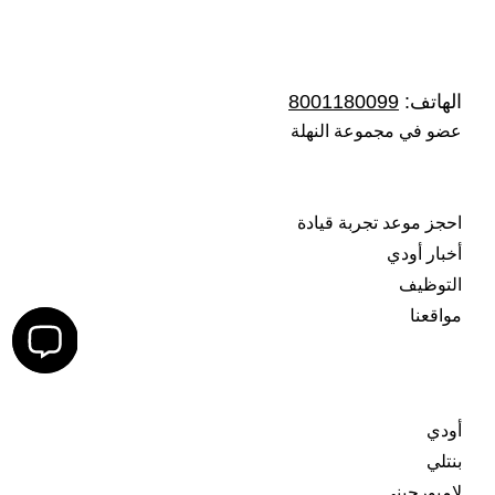
معلومات الاتصال
الهاتف:
8001180099
عضو في مجموعة النهلة
اكتشف المزيد
احجز موعد تجربة قيادة
أخبار أودي
التوظيف
مواقعنا
العلامات التجارية
أودي
بنتلي
لامبورجيني